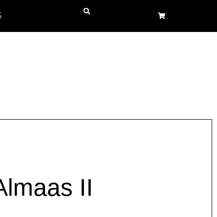
S
Almaas II